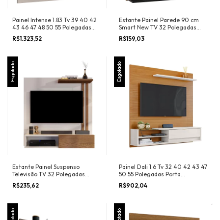
Painel Intense 1.83 Tv 39 40 42
Estante Painel Parede 90 cm
43 46 47 48 50 55 Polegadas
Smart New TV 32 Polegadas
Prateleiras Organizadoras
Prateleiras Organizadoras Sala
R$1.323,52
R$159,03
Nicho 2 Portas Espelhos
Quarto Pequeno Moderno -
Decorativos Sala Estar - RPM
RPM
Móveis
Esgotado
Esgotado
Estante Painel Suspenso
Painel Dali 1.6 Tv 32 40 42 43 47
Televisão TV 32 Polegadas
50 55 Polegadas Porta
Prateleira Decorativa Nicho
Basculante Prateleira de Vidro
R$235,62
R$902,04
Eletrônico Porta de Correr Sala
Decoração Sala Estar Quarto
Quarto Flow
Esgotado
Esgotado