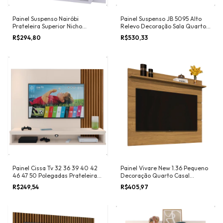
Painel Suspenso Nairóbi
Painel Suspenso JB 5095 Alto
Prateleira Superior Nicho
Relevo Decoração Sala Quarto
Eletrônico Tv 32 40 42 47 48
Tv 32 39 40 Polegadas
R$294,80
R$530,33
Polegadas Sala Estar Quarto
Painel Cissa Tv 32 36 39 40 42
Painel Vivare New 1.36 Pequeno
46 47 50 Polegadas Prateleira
Decoração Quarto Casal
Inferior Nicho Decorativo
Solteiro Sala Tv 32 36 39 40 42
R$249,54
R$405,97
Suspenso Quarto Sala
43 46 47 48 50 Polegadas
Moderno - RPM Móveis