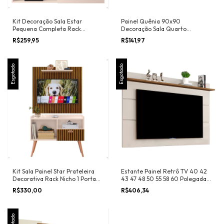
Kit Decoração Sala Estar
Painel Quênia 90x90
Pequena Completa Rack
Decoração Sala Quarto
Suspenso Classic Painel Tv Star
Multiuso Prateleira
R$259,95
R$141,97
32 Polegadas - RPM
Organizadora Nicho Tv 32
Polegadas - Lojas RPM
Esgotado
Esgotado
Kit Sala Painel Star Prateleira
Estante Painel Retrô TV 40 42
Decorativa Rack Nicho 1 Porta
43 47 48 50 55 58 60 Polegadas
Puxador Concha Pés Palito
Prateleira Reforçada Sala
R$330,00
R$406,34
Retrô Tv 32 Polegadas - Lojas
Quarto Moderno - Vivare New
RPM
1.6
Esgotado