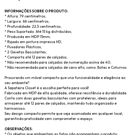
INFORMAÇÕES SOBRE O PRODUTO:
* Altura: 79 centímetros;
* Largura: 66 centímetros;
* Profundidade: 22,5 centímetros;
* Peso Suportado: Até 15 kg distribuídos;
* Produzida em MDP 15mm;
* Ripado em pintura impressa HD;
* Puxadores Plásticos;
* 2 Gavetas Basculantes;
* Comporta até 12 pares de calçados;
* Não recomendado para calçados de numeração acima de 40;
* Não recomendado para calçados de cano alto, como: Botas e Coturnos.
Procurando um móvel compacto que una funcionalidade e elegância ao
seu ambiente?
A Sapateira Closet é a escolha perfeita para você!
Fabricada em MDP de alta qualidade, oferece resistência e durabilidade.
Conta com duas gavetas basculantes com prateleiras, ideais para
armazenar até 12 pares de calçados, mantendo tudo organizado e
harmonioso.
Seu design compacto permite que seja acomodada em qualquer local,
garantindo praticidade sem comprometer o espaço.
OBSERVAÇÕES:
* Os objetos que ambientam as fotos não acompanham o produto;